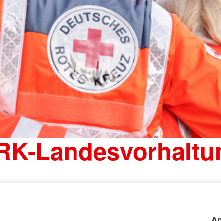
RK-Landesvorhaltu
An