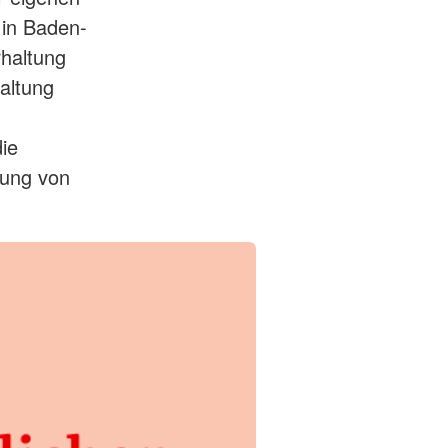
 in Baden-
haltung
altung
die
gung von
.