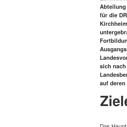
Abteilung
für die D
Kirchheim
untergebr
Fortbildu
Ausgangsp
Landesvor
sich nach
Landesber
auf deren
Zie
Das Hauptz