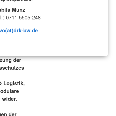
abila Munz
l.: 0711 5505-248
vo(at)drk-bw.de
zung der
sschutzes
 Logistik,
odulare
 wider.
gen der