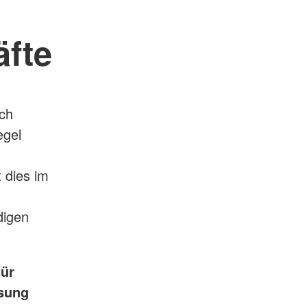
äfte
ich
egel
 dies im
digen
für
isung