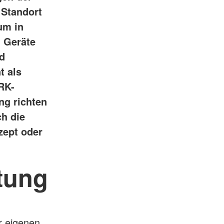
 Standort
um in
d Geräte
d
t als
RK-
ng richten
h die
zept oder
tung
r eigenen