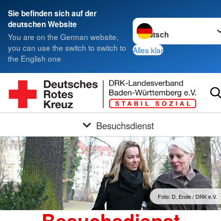
Sie befinden sich auf der
Sprache wechseln zu
deutschen Website
You are on the German website,
you can use the switch to switch to
Alles klar
the English one
Besuchsdienst
Foto: D. Ende / DRK e.V.
Besuchsdienst