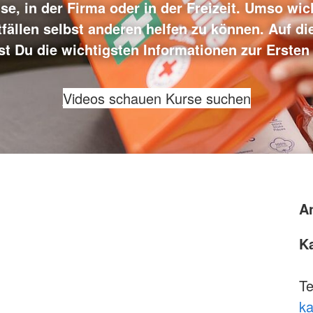
se, in der Firma oder in der Freizeit. Umso wich
tfällen selbst anderen helfen zu können. Auf di
st Du die wichtigsten Informationen zur Ersten 
Videos schauen
Kurse suchen
A
Ka
Te
ka