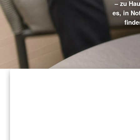
– zu Hau
es, in No
finde