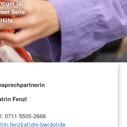
tiger ist
eser Seite
Hilfe.
nsprechpartnerin
trin Fenzl
l: 0711 5505-2666
trin.fenzl(at)drk-bw(dot)de