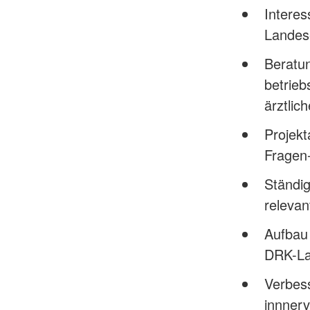
Interes
Landes
Beratun
betrieb
ärztlic
Projekt
Fragen
Ständi
relevan
Aufbau 
DRK-La
Verbess
innnerv