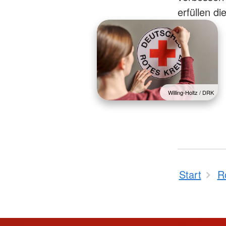
erfüllen d
Willing-Holtz / DRK
Start
R