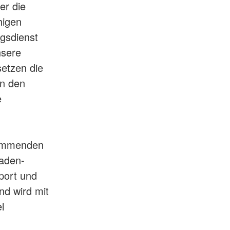
er die
higen
gsdienst
nsere
setzen die
en den
e
kommenden
Baden-
port und
nd wird mit
l