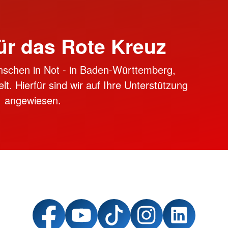
ür das Rote Kreuz
nschen in Not - in Baden-Württemberg,
lt. Hierfür sind wir auf Ihre Unterstützung
angewiesen.