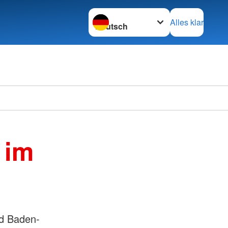
Sprache wechseln zu
Alles klar
 im
nd Baden-