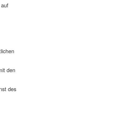
 auf
n
tlichen
mit den
nst des