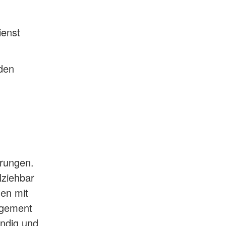
ienst
den
erungen.
lziehbar
gen mit
agement
ändig und