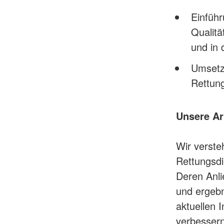
Einführ
Qualit
und in 
Umsetz
Rettun
Unsere Ar
Wir verste
Rettungsdi
Deren Anli
und ergebn
aktuellen 
verbessern