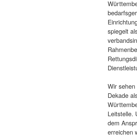
Württember
bedarfsger
Einrichtun
spiegelt a
verbandsin
Rahmenbedi
Rettungsdi
Dienstleis
Wir sehen
Dekade als
Württember
Leitstelle
dem Anspru
erreichen 