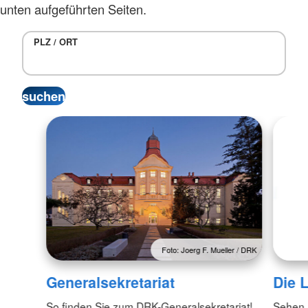
unten aufgeführten Seiten.
PLZ / ORT
Foto: Joerg F. Mueller / DRK
Generalsekretariat
Die 
So finden Sie zum DRK-Generalsekretariat!
Sehen S