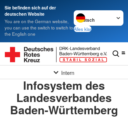
Sie befinden sich auf der
Sprache wechseln zu
deutschen Website
You are on the German website,
you can use the switch to switch to
Alles klar
the English one
Intern
Infosystem des
Landesverbandes
Baden-Württemberg