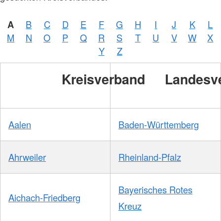
A
B
C
D
E
F
G
H
I
J
K
L
M
N
O
P
Q
R
S
T
U
V
W
X
Y
Z
Kreisverband
Landesv
Aalen
Baden-Württemberg
Ahrweiler
Rheinland-Pfalz
Bayerisches Rotes
Aichach-Friedberg
Kreuz