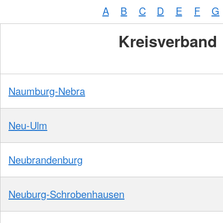
A
B
C
D
E
F
G
Kreisverband
Naumburg-Nebra
Neu-Ulm
Neubrandenburg
Neuburg-Schrobenhausen