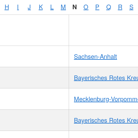
H
I
J
K
L
M
N
O
P
Q
R
S
Sachsen-Anhalt
Bayerisches Rotes Kre
Mecklenburg-Vorpomm
Bayerisches Rotes Kre