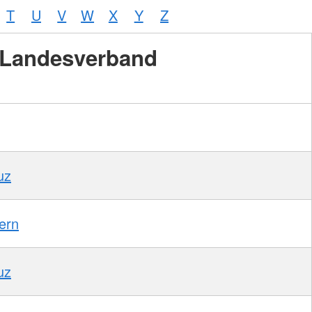
T
U
V
W
X
Y
Z
Landesverband
uz
ern
uz