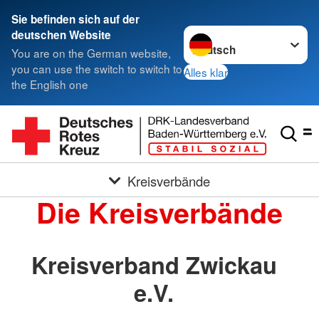
Sie befinden sich auf der
Sprache wechseln zu
deutschen Website
You are on the German website,
you can use the switch to switch to
Alles klar
the English one
Kreisverbände
Die Kreisverbände
Kreisverband Zwickau
e.V.