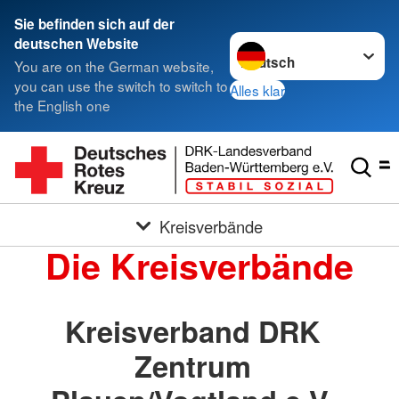
Sie befinden sich auf der
Sprache wechseln zu
deutschen Website
You are on the German website,
you can use the switch to switch to
Alles klar
the English one
Kreisverbände
Die Kreisverbände
Kreisverband DRK
Zentrum