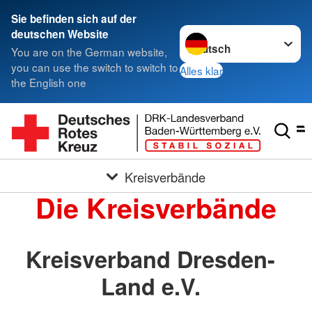
Sie befinden sich auf der
Sprache wechseln zu
deutschen Website
You are on the German website,
you can use the switch to switch to
Alles klar
the English one
Kreisverbände
Die Kreisverbände
Kreisverband Dresden-
Land e.V.