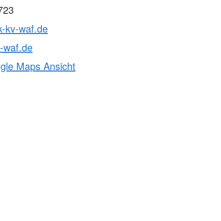
723
k-kv-waf.de
-waf.de
ogle Maps Ansicht