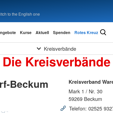
tch to the English one
ngebote
Kurse
Aktuell
Spenden
Rotes Kreuz
Kreisverbände
Die Kreisverbände
rf-Beckum
Kreisverband War
Mark 1 / Nr. 30
59269
Beckum
Telefon:
02525 932