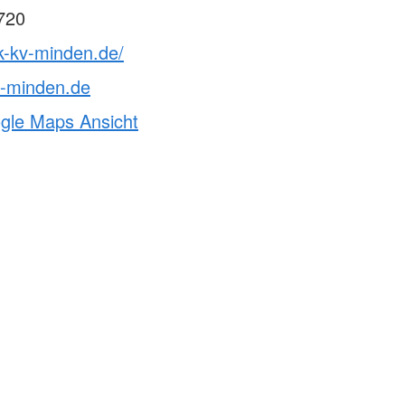
720
k-kv-minden.de/
v-minden.de
ogle Maps Ansicht