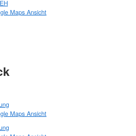
 EH
ogle Maps Ansicht
ck
tung
ogle Maps Ansicht
tung