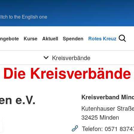
tch to the English one
ngebote
Kurse
Aktuell
Spenden
Rotes Kreuz
Kreisverbände
Die Kreisverbände
n e.V.
Kreisverband Mind
Kutenhauser Straß
32425
Minden
Telefon:
0571 8374