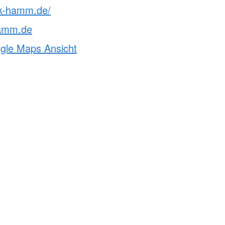
rk-hamm.de/
hamm.de
ogle Maps Ansicht