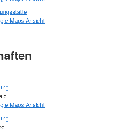
ungsstätte
ogle Maps Ansicht
haften
tung
ald
ogle Maps Ansicht
tung
rg