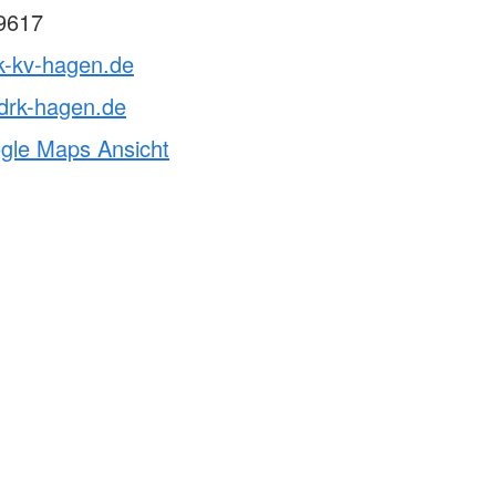
9617
k-kv-hagen.de
rk-hagen.de
ogle Maps Ansicht