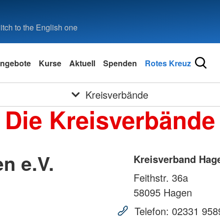
tch to the English one
ngebote
Kurse
Aktuell
Spenden
Rotes Kreuz
Kreisverbände
Die Kreisverbände
n e.V.
Kreisverband Hage
Feithstr. 36a
58095
Hagen
Telefon:
02331 958