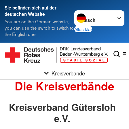
Sie befinden sich auf der
Sprache wechseln zu
deutschen Website
You are on the German website,
you can use the switch to switch to
Alles klar
the English one
Kreisverbände
Die Kreisverbände
Kreisverband Gütersloh
e.V.