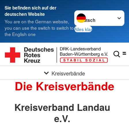
Sie befinden sich auf der
Sprache wechseln zu
deutschen Website
You are on the German website,
you can use the switch to switch to
Alles klar
the English one
Kreisverbände
Die Kreisverbände
Kreisverband Landau
e.V.