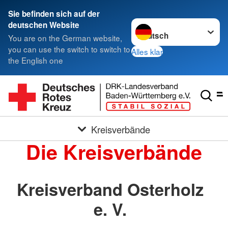
Sie befinden sich auf der
Sprache wechseln zu
deutschen Website
You are on the German website,
you can use the switch to switch to
Alles klar
the English one
Kreisverbände
Die Kreisverbände
Kreisverband Osterholz
e. V.