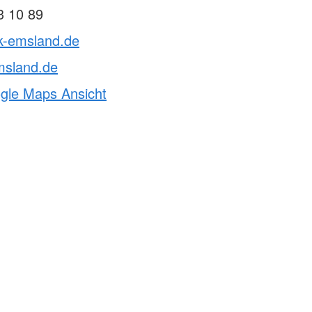
3 10 89
rk-emsland.de
msland.de
ogle Maps Ansicht