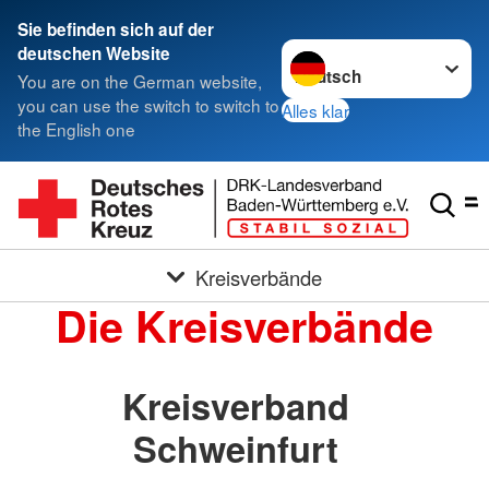
Sie befinden sich auf der
Sprache wechseln zu
deutschen Website
You are on the German website,
you can use the switch to switch to
Alles klar
the English one
Kreisverbände
Die Kreisverbände
Kreisverband
Schweinfurt