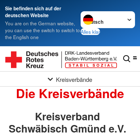
Sie befinden sich auf der
Sprache wechseln zu
deutschen Website
You are on the German website,
you can use the switch to switch to
Alles klar
the English one
Kreisverbände
Die Kreisverbände
Kreisverband
Schwäbisch Gmünd e.V.