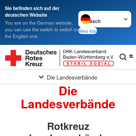
Sie befinden sich auf der
Sprache wechseln zu
deutschen Website
You are on the German website,
you can use the switch to switch to
Alles klar
the English one
Die Landesverbände
Die
Landesverbände
Rotkreuz