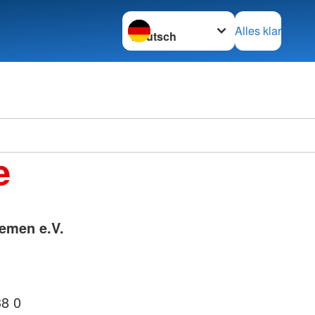
Sprache wechseln zu
Alles klar
e
emen e.V.
38 0