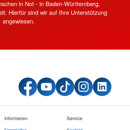
nschen in Not - in Baden-Württemberg,
lt. Hierfür sind wir auf Ihre Unterstützung
angewiesen.
Informieren
Service
Newsletter
Kontakt