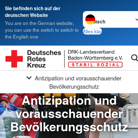
Sie befinden sich auf der
Sprache wechseln zu
deutschen Website
You are on the German website,
you can use the switch to switch to
Alles klar
the English one
Antizipation und vorausschauender
Bevölkerungsschutz
Antizipation und
vorausschauender
A
F
o
t
o
:
A
.
G
e
b
e
r
t
/
D
P
Bevölkerungsschutz