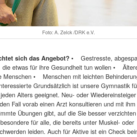
Foto: A. Zelck /DRK e.V.
chtet sich das Angebot?
• Gestresste, abgesp
die etwas für ihre Gesundheit tun wollen • Älter
rte Menschen • Menschen mit leichten Behinderu
teressierte Grundsätzlich ist unsere Gymnastik fü
eden Alters geeignet. Neu- oder Wiedereinsteiger 
eden Fall vorab einen Arzt konsultieren und mit ihm
immte Übungen gibt, auf die Sie besser verzichten 
sbesondere für alle, die bereits unter Muskel- oder
hwerden leiden. Auch für Aktive ist ein Check beim