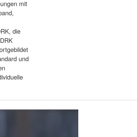
ungen mit
band,
DRK, die
r DRK
rtgebildet
tandard und
en
ividuelle