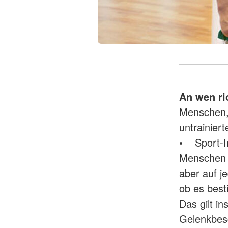
An wen ri
Menschen, 
untrainie
• Sport-In
Menschen j
aber auf j
ob es best
Das gilt in
Gelenkbesc