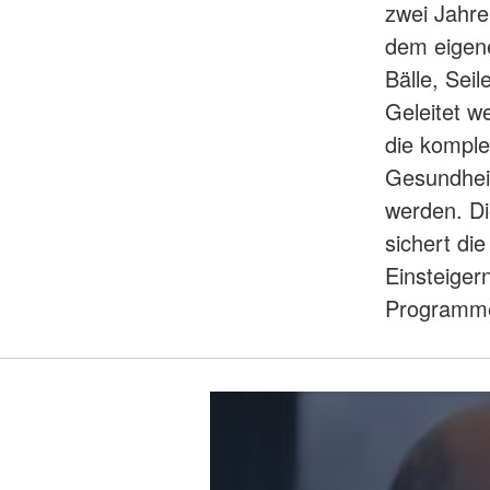
zwei Jahr
dem eigene
Bälle, Sei
Geleitet w
die komple
Gesundhei
werden. Di
sichert di
Einsteiger
Programme