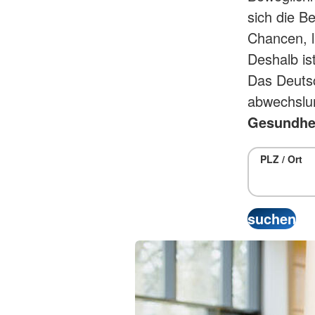
sich die B
Chancen, l
Deshalb is
Das Deutsc
abwechslun
Gesundhei
PLZ / Ort