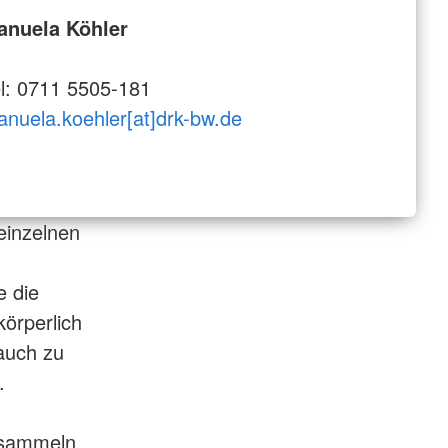
anuela Köhler
l: 0711 5505-181
nuela.koehler[at]drk-bw.de
 einzelnen
e die
örperlich
auch zu
.
r sammeln