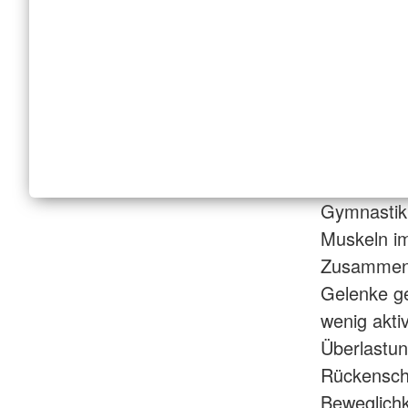
Gymnastik 
Muskeln im
Zusammens
Gelenke ge
wenig akti
Überlastu
Rückensch
Beweglichk