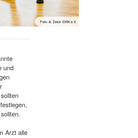
Foto: A. Zelck /DRK e.V.
annte
e und
ngen
r
sollten
 festlegen,
sollten.
 Arzt alle