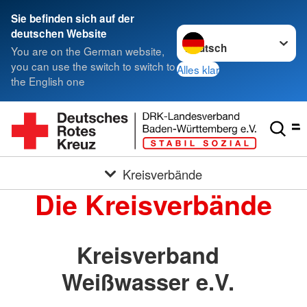
Sie befinden sich auf der
Sprache wechseln zu
deutschen Website
You are on the German website,
you can use the switch to switch to
Alles klar
the English one
Kreisverbände
Die Kreisverbände
Kreisverband
Weißwasser e.V.