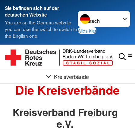
Sie befinden sich auf der
Sprache wechseln zu
deutschen Website
You are on the German website,
you can use the switch to switch to
Alles klar
the English one
Kreisverbände
Die Kreisverbände
Kreisverband Freiburg
e.V.