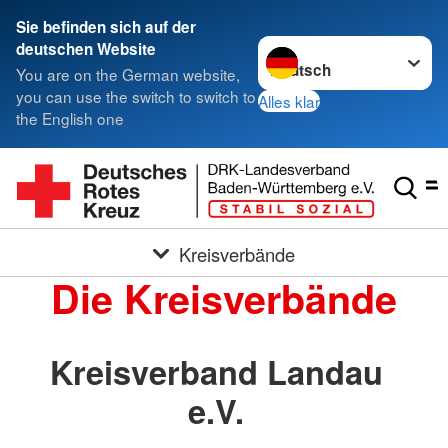
Sie befinden sich auf der
Sprache wechseln zu
deutschen Website
You are on the German website,
you can use the switch to switch to
Alles klar
the English one
Kreisverbände
Die Kreisverbände
Kreisverband Landau
e.V.