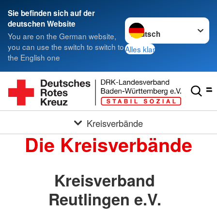
Sie befinden sich auf der
Sprache wechseln zu
deutschen Website
You are on the German website,
you can use the switch to switch to
Alles klar
the English one
Kreisverbände
Die Kreisverbände
Kreisverband
Reutlingen e.V.