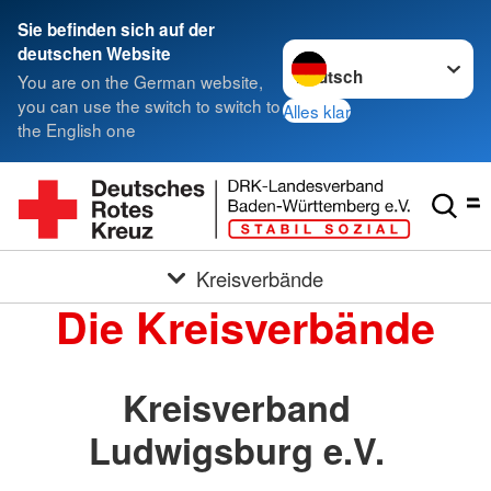
Sie befinden sich auf der
Sprache wechseln zu
deutschen Website
You are on the German website,
you can use the switch to switch to
Alles klar
the English one
Kreisverbände
Die Kreisverbände
Kreisverband
Ludwigsburg e.V.