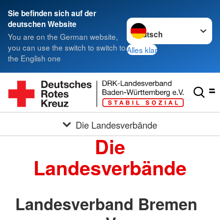
Sie befinden sich auf der
Sprache wechseln zu
deutschen Website
You are on the German website,
you can use the switch to switch to
Alles klar
the English one
Die Landesverbände
Die
Landesverbände
Landesverband Bremen