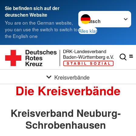
Sie befinden sich auf der
Sprache wechseln zu
deutschen Website
You are on the German website,
you can use the switch to switch to
Alles klar
the English one
Kreisverbände
Die Kreisverbände
Kreisverband Neuburg-
Schrobenhausen