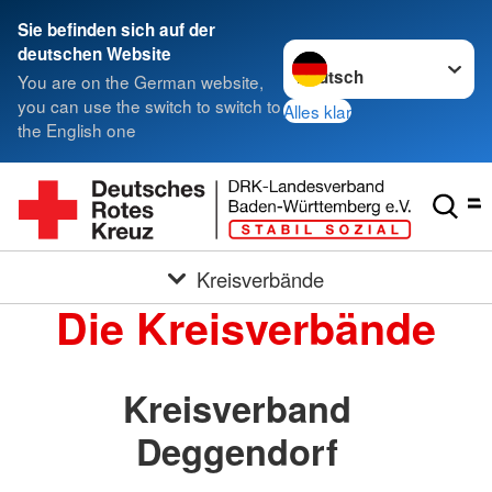
Sie befinden sich auf der
Sprache wechseln zu
deutschen Website
You are on the German website,
you can use the switch to switch to
Alles klar
the English one
Kreisverbände
Die Kreisverbände
Kreisverband
Deggendorf